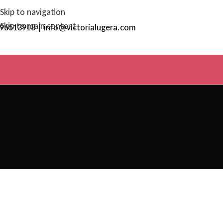
Skip to navigation
Skip to main content
96513918 | info@victorialugera.com