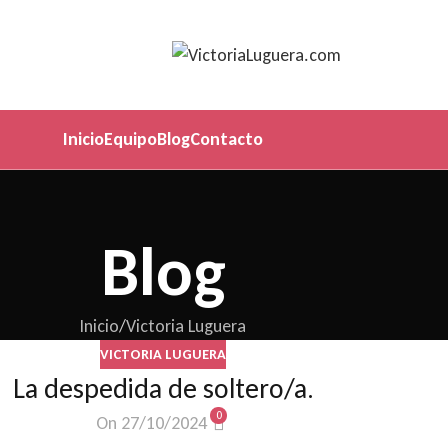
Inicio
Equipo
Blog
Contacto
Blog
Inicio
Victoria Luguera
VICTORIA LUGUERA
La despedida de soltero/a.
0
On 27/10/2024